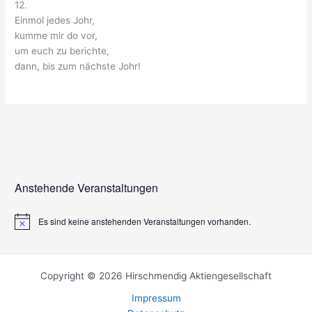
12.
Einmol jedes Johr,
kumme mir do vor,
um euch zu berichte,
dann, bis zum nächste Johr!
Anstehende Veranstaltungen
Es sind keine anstehenden Veranstaltungen vorhanden.
H
i
n
w
e
Copyright © 2026 Hirschmendig Aktiengesellschaft
i
s
Impressum